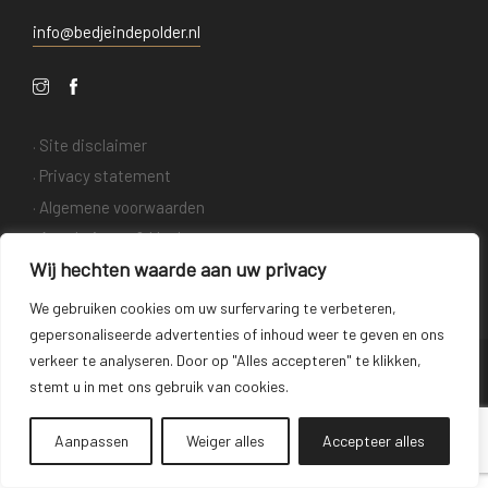
info@bedjeindepolder.nl
.
Site disclaimer
.
Privacy statement
.
Algemene voorwaarden
.
Annuleringen & klachten
Wij hechten waarde aan uw privacy
We gebruiken cookies om uw surfervaring te verbeteren,
gepersonaliseerde advertenties of inhoud weer te geven en ons
verkeer te analyseren. Door op "Alles accepteren" te klikken,
Design and maintenance by
© Copyright 2023
stemt u in met ons gebruik van cookies.
Pelatis Innovatie
Aanpassen
Weiger alles
Accepteer alles